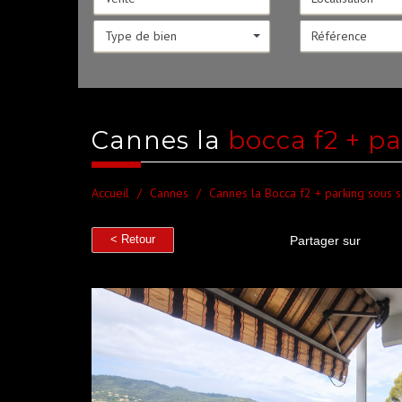
Type de bien
cannes la
bocca f2 + pa
Accueil
Cannes
Cannes la Bocca f2 + parking sous s
< Retour
Partager sur