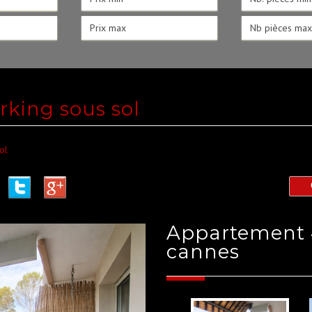
rking sous sol
ol
appartement 48.55 m² - 2 pièces -
cannes