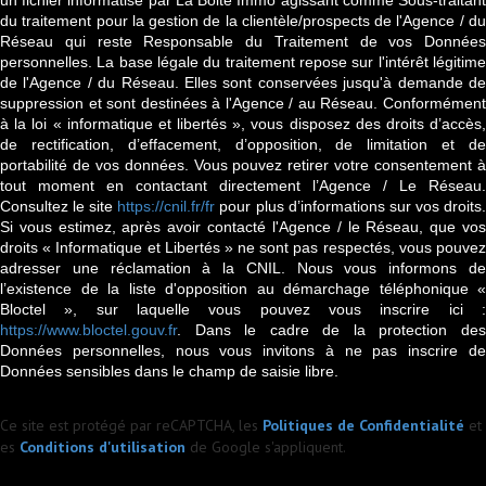
un fichier informatisé par La Boite Immo agissant comme Sous-traitant
du traitement pour la gestion de la clientèle/prospects de l'Agence / du
Réseau qui reste Responsable du Traitement de vos Données
personnelles. La base légale du traitement repose sur l'intérêt légitime
de l'Agence / du Réseau. Elles sont conservées jusqu'à demande de
suppression et sont destinées à l'Agence / au Réseau. Conformément
à la loi « informatique et libertés », vous disposez des droits d’accès,
de rectification, d’effacement, d’opposition, de limitation et de
portabilité de vos données. Vous pouvez retirer votre consentement à
tout moment en contactant directement l’Agence / Le Réseau.
Consultez le site
https://cnil.fr/fr
pour plus d’informations sur vos droits
Si vous estimez, après avoir contacté l'Agence / le Réseau, que vos
droits « Informatique et Libertés » ne sont pas respectés, vous pouvez
adresser une réclamation à la CNIL. Nous vous informons de
l’existence de la liste d'opposition au démarchage téléphonique «
Bloctel », sur laquelle vous pouvez vous inscrire ici :
https://www.bloctel.gouv.fr
. Dans le cadre de la protection des
Données personnelles, nous vous invitons à ne pas inscrire de
Données sensibles dans le champ de saisie libre.
Ce site est protégé par reCAPTCHA, les
Politiques de Confidentialité
et
es
Conditions d'utilisation
de Google s'appliquent.