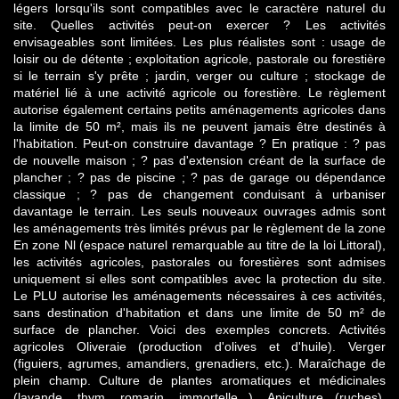
légers lorsqu'ils sont compatibles avec le caractère naturel du
site. Quelles activités peut-on exercer ? Les activités
envisageables sont limitées. Les plus réalistes sont : usage de
loisir ou de détente ; exploitation agricole, pastorale ou forestière
si le terrain s'y prête ; jardin, verger ou culture ; stockage de
matériel lié à une activité agricole ou forestière. Le règlement
autorise également certains petits aménagements agricoles dans
la limite de 50 m², mais ils ne peuvent jamais être destinés à
l'habitation. Peut-on construire davantage ? En pratique : ? pas
de nouvelle maison ; ? pas d'extension créant de la surface de
plancher ; ? pas de piscine ; ? pas de garage ou dépendance
classique ; ? pas de changement conduisant à urbaniser
davantage le terrain. Les seuls nouveaux ouvrages admis sont
les aménagements très limités prévus par le règlement de la zone
En zone Nl (espace naturel remarquable au titre de la loi Littoral),
les activités agricoles, pastorales ou forestières sont admises
uniquement si elles sont compatibles avec la protection du site.
Le PLU autorise les aménagements nécessaires à ces activités,
sans destination d'habitation et dans une limite de 50 m² de
surface de plancher. Voici des exemples concrets. Activités
agricoles Oliveraie (production d'olives et d'huile). Verger
(figuiers, agrumes, amandiers, grenadiers, etc.). Maraîchage de
plein champ. Culture de plantes aromatiques et médicinales
(lavande, thym, romarin, immortelle...). Apiculture (ruches).