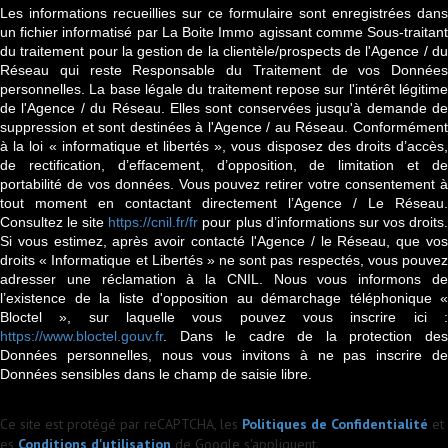
Les informations recueillies sur ce formulaire sont enregistrées dans
un fichier informatisé par La Boite Immo agissant comme Sous-traitant
du traitement pour la gestion de la clientèle/prospects de l'Agence / du
Réseau qui reste Responsable du Traitement de vos Données
personnelles. La base légale du traitement repose sur l'intérêt légitime
de l'Agence / du Réseau. Elles sont conservées jusqu'à demande de
suppression et sont destinées à l'Agence / au Réseau. Conformément
à la loi « informatique et libertés », vous disposez des droits d’accès,
de rectification, d’effacement, d’opposition, de limitation et de
portabilité de vos données. Vous pouvez retirer votre consentement à
tout moment en contactant directement l’Agence / Le Réseau.
Consultez le site
https://cnil.fr/fr
pour plus d’informations sur vos droits
Si vous estimez, après avoir contacté l'Agence / le Réseau, que vos
droits « Informatique et Libertés » ne sont pas respectés, vous pouvez
adresser une réclamation à la CNIL. Nous vous informons de
l’existence de la liste d'opposition au démarchage téléphonique «
Bloctel », sur laquelle vous pouvez vous inscrire ici :
https://www.bloctel.gouv.fr
. Dans le cadre de la protection des
Données personnelles, nous vous invitons à ne pas inscrire de
Données sensibles dans le champ de saisie libre.
Ce site est protégé par reCAPTCHA, les
Politiques de Confidentialité
et
es
Conditions d'utilisation
de Google s'appliquent.