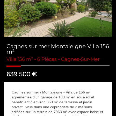
Cagnes sur mer Montaleigne Villa 156
m²
Villa 156 m² - 6 Pièces - Cagnes-Sur-Mer
639 500
€
Cagfnes sur mer / Montaleigne - Villa de 156 m²
agrémentée d'un garage de 100 m² en sous-sol et
bénéficiant d'environ 350 m² de terrasse et jardin
privatif. Situé dans une copropriété de 2 maisons
édifiées sur un terrain de 7963 m² avec espace boisé et