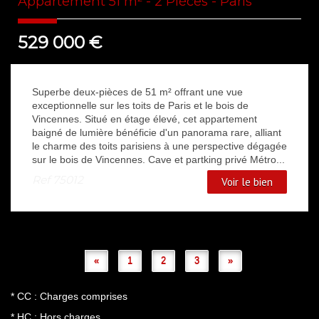
Appartement 51 m² - 2 Pièces - Paris
529 000
€
Superbe deux-pièces de 51 m² offrant une vue
exceptionnelle sur les toits de Paris et le bois de
Vincennes. Situé en étage élevé, cet appartement
baigné de lumière bénéficie d'un panorama rare, alliant
le charme des toits parisiens à une perspective dégagée
sur le bois de Vincennes. Cave et partking privé Métro...
Ref
75012
Voir le bien
«
1
2
3
»
* CC : Charges comprises
* HC : Hors charges