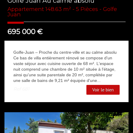
Golfe Juan Au calme absolu
Appartement 148.63 m² - 5 Pièces - Golfe
Juan
695 000
€
Golfe-Juan – Proche du centre-ville et au calme absolu
Ce bas de villa entièrement rénové se compose d'un
vaste séjour avec cuisine ouverte de 68 m². L'espace
nuit comprend une chambre de 10 m² située à l'étage,
ainsi qu'une suite parentale de 20 m², complétée par
une salle de bains de 9,21 m² équipée d'une...
Ref
681
Voir le bien