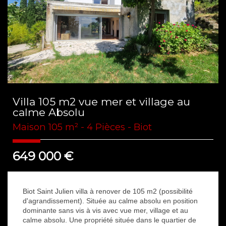
Villa 105 m2 vue mer et village au
calme Absolu
Maison 105 m² - 4 Pièces - Biot
649 000
€
Biot Saint Julien villa à renover de 105 m2 (possibilité
d'agrandissement). Située au calme absolu en position
dominante sans vis à vis avec vue mer, village et au
calme absolu. Une propriété située dans le quartier de