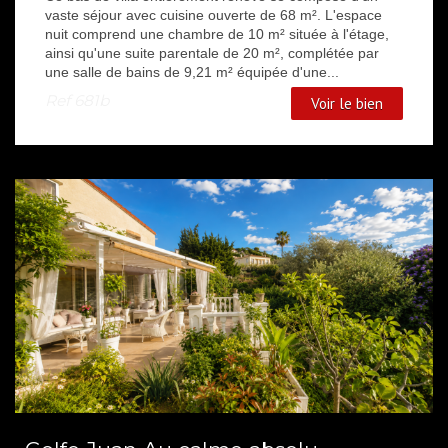
vaste séjour avec cuisine ouverte de 68 m². L'espace
nuit comprend une chambre de 10 m² située à l'étage,
ainsi qu'une suite parentale de 20 m², complétée par
une salle de bains de 9,21 m² équipée d'une...
Ref
681b
Voir le bien