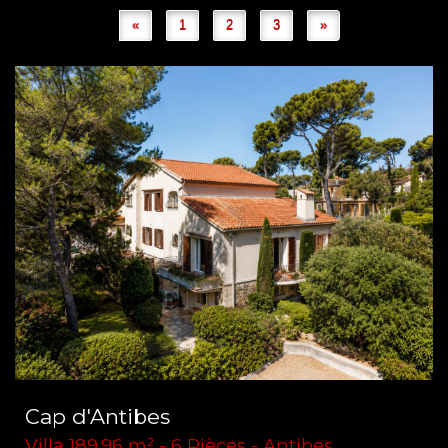
«
1
2
3
»
Cap d'Antibes
Villa 189.96 m² - 6 Pièces - Antibes