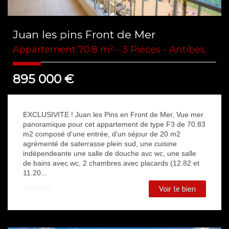
Juan les pins Front de Mer
Appartement 70.8 m² - 3 Pièces - Antibes
895 000
€
EXCLUSIVITE ! Juan les Pins en Front de Mer, Vue mer
panoramique pour cet appartement de type F3 de 70.83
m2 composé d'une entrée, d'un séjour de 20 m2
agrémenté de saterrasse plein sud, une cuisine
indépendeante une salle de douche avc wc, une salle
de bains avec wc, 2 chambres avec placards (12.82 et
11.20...
Ref
686
Voir le bien